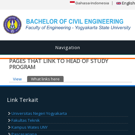
Bahasa Indonesia
English
Navigation
PAGES THAT LINK TO HEAD OF STUDY
PROGRAM
Primary tabs
View
What links here
(active tab)
Link Terkait
Universitas Negeri Yogyakarta
Fakultas Teknik
Kampus Wates UNY
Pascasarjana