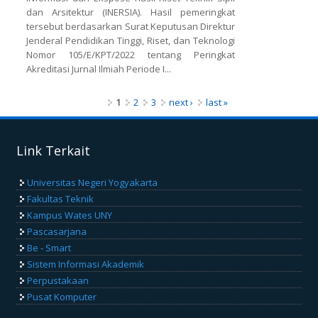
dan Arsitektur (INERSIA). Hasil pemeringkat
tersebut berdasarkan Surat Keputusan Direktur
Jenderal Pendidikan Tinggi, Riset, dan Teknologi
Nomor 105/E/KPT/2022 tentang Peringkat
Akreditasi Jurnal Ilmiah Periode I...
Pages
1
2
3
next ›
last »
Link Terkait
Universitas Negeri Yogyakarta
Fakultas Teknik
Kampus Wates UNY
Pascasarjana
Be - Smart
Sistem Informasi Akademik
Perpustakaan
Pusat Komputer