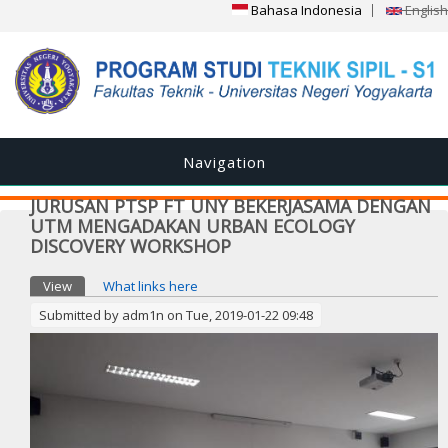
Bahasa Indonesia
English
Navigation
JURUSAN PTSP FT UNY BEKERJASAMA DENGAN
UTM MENGADAKAN URBAN ECOLOGY
DISCOVERY WORKSHOP
Primary tabs
View
(active tab)
What links here
Submitted by
adm1n
on Tue, 2019-01-22 09:48