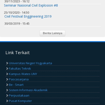
30/11/2023 - 16:12
Seminar Nasional Civil Explosion #8
25/10/2020 - 14:50
Civil Festival Enggineering 2019
30/03/2019 - 15:45
Link Terkait
Universitas Negeri Yogyakarta
Fakultas Teknik
Kampus Wates UNY
Pascasarjana
Be - Smart
Sistem Informasi Akademik
Perpustakaan
Pusat Komputer