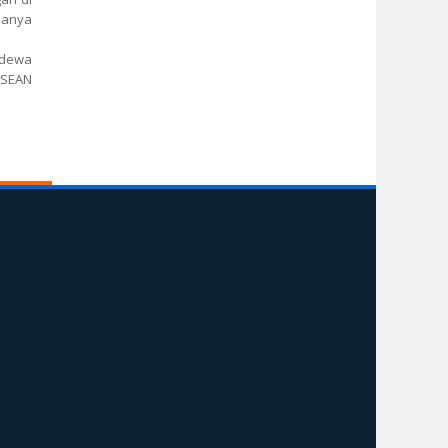
hanya
adewa
 ASEAN