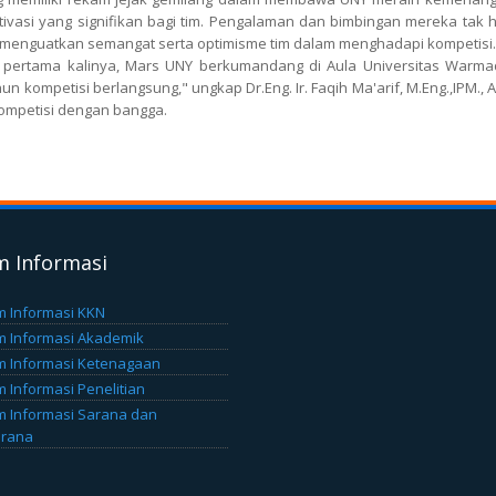
ivasi yang signifikan bagi tim. Pengalaman dan bimbingan mereka tak 
ng menguatkan semangat serta optimisme tim dalam menghadapi kompetisi.
 pertama kalinya, Mars UNY berkumandang di Aula Universitas Warm
un kompetisi berlangsung," ungkap Dr.Eng. Ir. Faqih Ma'arif, M.Eng.,IPM.,
kompetisi dengan bangga.
m Informasi
m Informasi KKN
m Informasi Akademik
m Informasi Ketenagaan
m Informasi Penelitian
m Informasi Sarana dan
arana