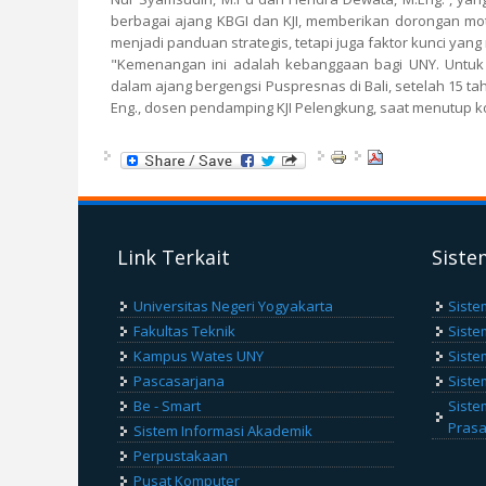
berbagai ajang KBGI dan KJI, memberikan dorongan mot
menjadi panduan strategis, tetapi juga faktor kunci ya
"Kemenangan ini adalah kebanggaan bagi UNY. Untuk
dalam ajang bergengsi Puspresnas di Bali, setelah 15 tah
Eng., dosen pendamping KJI Pelengkung, saat menutup 
Link Terkait
Siste
Universitas Negeri Yogyakarta
Siste
Fakultas Teknik
Siste
Kampus Wates UNY
Siste
Pascasarjana
Siste
Be - Smart
Siste
Pras
Sistem Informasi Akademik
Perpustakaan
Pusat Komputer