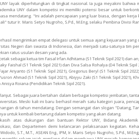
NY layak diperhitungkan di tingkat nasional. Ia juga meyakini bahwa 
emika UNY dalam kompetisi ini memiliki potensi besar untuk berkontr
asa mendatang. "Ini adalah pencapaian yang luar biasa, dengan kerja 
i" tutur Ir. Maris Setyo Nugroho, S.Pd., M.Eng, selaku Pembina Divisi R
erhasil mengirimkan empat delegasi untuk semua ajang kejuaraan yang di
iversitas Negeri dan swasta di Indonesia, dan menjadi satu-satunya tim p
ekian ratus usulan desain yang ada.
ak sebagai ketua tim Faisal Irfan Adhitama (S1 Teknik Sipil 2021) dan a
aky Faishal (S1 Teknik Sipil 2021) dan Diva Salsa Rohalya (D4 Teknik Sipil 
jar Ariyanto (S1 Teknik Sipil 2021), Gregorius Beryl (S1 Teknik Sipil 2022
 Yusron Ahmad (S1 Teknik Sipil 2021), Abiyyu Zaki (S1 Teknik Sipil 2021), Kh
Anisya Roiana (Pendidikan Teknik Sipil 2021).
berlanjut. Sebagai juara bertahan dalam berbagai kompetisi jembatan, tan
ersitas. Meski kali ini baru berhasil meraih satu kategori juara, penc
nangan di tahun mendatang. Dengan semangat dan slogan "Datang, Tan
ya untuk kembali bertarung dalam kompetisi yang akan datang.
imakasih atas dukungan dan bantuan Rektor UNY, Bidang Akademi
Vokasi, dan Departemen demi kelancaran pelaksanaan kegiatan. Keha
idodo, S.T., M.T., ASEAN Eng., IPM, Ir. Maris Setyo Nugroho, S.Pd., M.Eng
ng memiliki rekam jejak gemilang dalam membawa UNY meraih kemenang