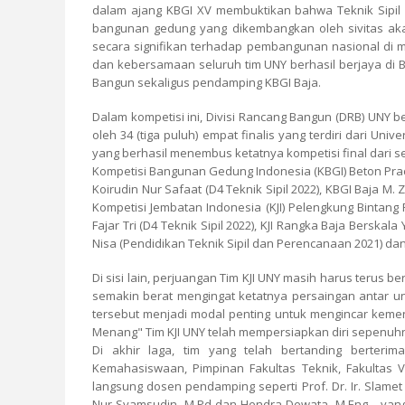
dalam ajang KBGI XV membuktikan bahwa Teknik Sipil U
bangunan gedung yang dikembangkan oleh sivitas akad
secara signifikan terhadap pembangunan nasional di m
dan kebersamaan seluruh tim UNY berhasil berjaya di Bal
Bangun sekaligus pendamping KBGI Baja.
Dalam kompetisi ini, Divisi Rancang Bangun (DRB) UNY b
oleh 34 (tiga puluh) empat finalis yang terdiri dari Un
yang berhasil menembus ketatnya kompetisi final dari s
Kompetisi Bangunan Gedung Indonesia (KBGI) Beton Pracet
Koirudin Nur Safaat (D4 Teknik Sipil 2022), KBGI Baja M. Z
Kompetisi Jembatan Indonesia (KJI) Pelengkung Bintang Fa
Fajar Tri (D4 Teknik Sipil 2022), KJI Rangka Baja Berskala
Nisa (Pendidikan Teknik Sipil dan Perencanaan 2021) dan 
Di sisi lain, perjuangan Tim KJI UNY masih harus terus 
semakin berat mengingat ketatnya persaingan antar univ
tersebut menjadi modal penting untuk mengincar keme
Menang" Tim KJI UNY telah mempersiapkan diri sepenuhn
Di akhir laga, tim yang telah bertanding berter
Kemahasiswaan, Pimpinan Fakultas Teknik, Fakultas 
langsung dosen pendamping seperti Prof. Dr. Ir. Slamet W
Nur Syamsudin, M.Pd dan Hendra Dewata, M.Eng. , ya