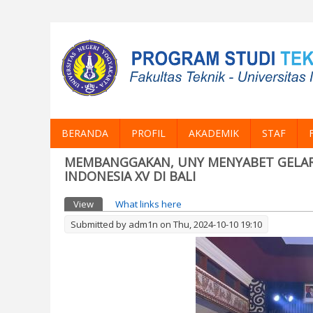
BERANDA
PROFIL
AKADEMIK
STAF
MEMBANGGAKAN, UNY MENYABET GELA
INDONESIA XV DI BALI
Primary tabs
View
(active tab)
What links here
Submitted by
adm1n
on Thu, 2024-10-10 19:10