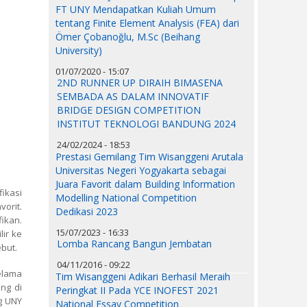
FT UNY Mendapatkan Kuliah Umum
tentang Finite Element Analysis (FEA) dari
Ömer Çobanoğlu, M.Sc (Beihang
University)
01/07/2020 - 15:07
2ND RUNNER UP DIRAIH BIMASENA
SEMBADA AS DALAM INNOVATIF
BRIDGE DESIGN COMPETITION
INSTITUT TEKNOLOGI BANDUNG 2024
24/02/2024 - 18:53
Prestasi Gemilang Tim Wisanggeni Arutala
Universitas Negeri Yogyakarta sebagai
Juara Favorit dalam Building Information
fikasi
Modelling National Competition
orit.
Dedikasi 2023
fikan.
15/07/2023 - 16:33
ir ke
Lomba Rancang Bangun Jembatan
but.
04/11/2016 - 09:22
elama
Tim Wisanggeni Adikari Berhasil Meraih
ng di
Peringkat II Pada YCE INOFEST 2021
g UNY
National Essay Competition