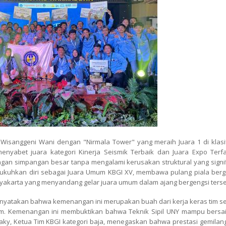
im Wisanggeni Wani dengan "Nirmala Tower" yang meraih Juara 1 di klasi
enyabet juara kategori Kinerja Seismik Terbaik dan Juara Expo Terfav
dengan simpangan besar tanpa mengalami kerusakan struktural yang signi
ukuhkan diri sebagai Juara Umum KBGI XV, membawa pulang piala bergil
ogyakarta yang menyandang gelar juara umum dalam ajang bergengsi terse
 menyatakan bahwa kemenangan ini merupakan buah dari kerja keras tim s
 tim. Kemenangan ini membuktikan bahwa Teknik Sipil UNY mampu bersai
Zaky, Ketua Tim KBGI kategori baja, menegaskan bahwa prestasi gemilan