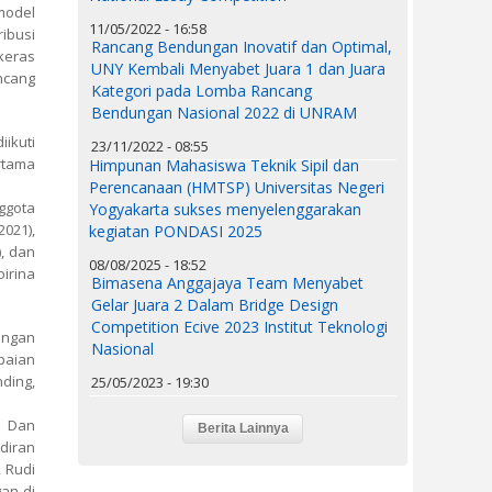
model
11/05/2022 - 16:58
ibusi
Rancang Bendungan Inovatif dan Optimal,
keras
UNY Kembali Menyabet Juara 1 dan Juara
ancang
Kategori pada Lomba Rancang
Bendungan Nasional 2022 di UNRAM
ikuti
23/11/2022 - 08:55
ertama
Himpunan Mahasiswa Teknik Sipil dan
Perencanaan (HMTSP) Universitas Negeri
nggota
Yogyakarta sukses menyelenggarakan
2021),
kegiatan PONDASI 2025
), dan
08/08/2025 - 18:52
oirina
Bimasena Anggajaya Team Menyabet
Gelar Juara 2 Dalam Bridge Design
Competition Ecive 2023 Institut Teknologi
tangan
Nasional
apaian
ding,
25/05/2023 - 19:30
k Dan
diran
, Rudi
an di