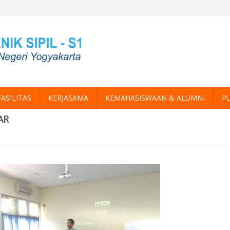
FASILITAS
KERJASAMA
KEMAHASISWAAN & ALUMNI
PU
AR