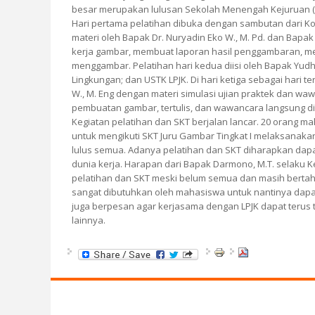
besar merupakan lulusan Sekolah Menengah Kejuruan (
Hari pertama pelatihan dibuka dengan sambutan dari Koo
materi oleh Bapak Dr. Nuryadin Eko W., M. Pd. dan Bapa
kerja gambar, membuat laporan hasil penggambaran, me
menggambar. Pelatihan hari kedua diisi oleh Bapak Yud
Lingkungan; dan USTK LPJK. Di hari ketiga sebagai hari te
W., M. Eng dengan materi simulasi ujian praktek dan wa
pembuatan gambar, tertulis, dan wawancara langsung did
Kegiatan pelatihan dan SKT berjalan lancar. 20 orang m
untuk mengikuti SKT Juru Gambar Tingkat I melaksanaka
lulus semua. Adanya pelatihan dan SKT diharapkan d
dunia kerja. Harapan dari Bapak Darmono, M.T. selaku 
pelatihan dan SKT meski belum semua dan masih bertah
sangat dibutuhkan oleh mahasiswa untuk nantinya dapat 
juga berpesan agar kerjasama dengan LPJK dapat terus t
lainnya.