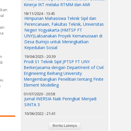
Kinerja IKT melalui RTMM dan AMI
tkan
18/11/2024 - 13:45
wal
Himpunan Mahasiswa Teknik Sipil dan
Perencanaan, Fakultas Teknik, Universitas
dan
Negeri Yogyakarta (HMTSP FT
na
UNY)Laksanakan Proyek Kemanusiaan di
Desa Bumijo untuk Meningkatkan
Kepedulian Sosial
an
19/04/2025 - 20:39
Prodi S1 Teknik Sipil JPTSP FT UNY
di
Berkerjasama dengan Department of Civil
Engineering Beihang University
Mengembangkan Penelitian tentang Finite
au
Element Modelling
n
01/07/2020 - 20:58
Jurnal INERSIA Naik Peringkat Menjadi
SINTA 3
10/06/2022 - 21:41