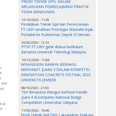
PRODI TEKNIK SIPIL DALAM
MELAKUKAN PEMBELAJARAN PRAKTIK
FISIKA BANGUNAN
12/10/2022 - 11:45
Pendidikan Teknik Sipil dan Perencanaan
FT UNY serahkan Prototype Wastafel Injak
Portabel ke Puskesmas Depok III Sleman
10/05/2020 - 12:14
PTSP FT UNY gelar diskusi kurikulum
bersama Universiti Teknologi Malaysia
10/12/2020 - 11:04
WISANGGENI BARAYA BERHASIL
i
MENYABET JUARA 3 DALAM KOMPETISI
JK
INNOVATION CONCRETE FESTIVAL 2023
a
UNIVERSTIS JEMBER
n dan
08/10/2023 - 21:50
nya
Tim Bimasena Wangun berhasil meraih
Juara II di kompetisi National Bridge
Competition Universitas Udayana
6 di
SP.
11/05/2022 - 16:46
Prodi Teknik Sipil UNY Laksanakan Evaluasi