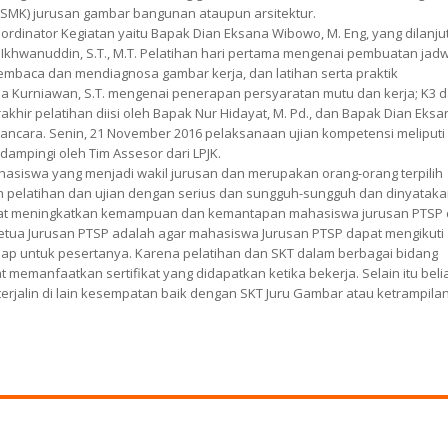
SMK) jurusan gambar bangunan ataupun arsitektur.
rdinator Kegiatan yaitu Bapak Dian Eksana Wibowo, M. Eng, yang dilanju
k Ikhwanuddin, S.T., M.T. Pelatihan hari pertama mengenai pembuatan jad
mbaca dan mendiagnosa gambar kerja, dan latihan serta praktik
ha Kurniawan, S.T. mengenai penerapan persyaratan mutu dan kerja; K3 
rakhir pelatihan diisi oleh Bapak Nur Hidayat, M. Pd., dan Bapak Dian Eksa
wancara. Senin, 21 November 2016 pelaksanaan ujian kompetensi meliputi
ampingi oleh Tim Assesor dari LPJK.
ahasiswa yang menjadi wakil jurusan dan merupakan orang-orang terpilih
n pelatihan dan ujian dengan serius dan sungguh-sungguh dan dinyatak
apat meningkatkan kemampuan dan kemantapan mahasiswa jurusan PTSP 
Ketua Jurusan PTSP adalah agar mahasiswa Jurusan PTSP dapat mengikuti
ap untuk pesertanya. Karena pelatihan dan SKT dalam berbagai bidang
memanfaatkan sertifikat yang didapatkan ketika bekerja. Selain itu beli
erjalin di lain kesempatan baik dengan SKT Juru Gambar atau ketrampila