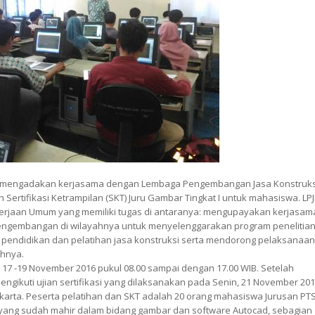
saja mengadakan kerjasama dengan Lembaga Pengembangan Jasa Konstruks
an Sertifikasi Ketrampilan (SKT) Juru Gambar Tingkat I untuk mahasiswa. LP
rjaan Umum yang memiliki tugas di antaranya: mengupayakan kerjasam
n Pengembangan di wilayahnya untuk menyelenggarakan program penelitia
pendidikan dan pelatihan jasa konstruksi serta mendorong pelaksanaa
ahnya.
l 17 -19 November 2016 pukul 08.00 sampai dengan 17.00 WIB. Setelah
ngikuti ujian sertifikasi yang dilaksanakan pada Senin, 21 November 201
gyakarta. Peserta pelatihan dan SKT adalah 20 orang mahasiswa Jurusan PT
yang sudah mahir dalam bidang gambar dan software Autocad, sebagian