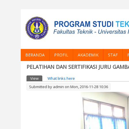
BERANDA
PROFIL
AKADEMIK
STAF
PELATIHAN DAN SERTIFIKASI JURU GAMB
Primary tabs
View
(active tab)
What links here
Submitted by
admin
on Mon, 2016-11-28 10:36