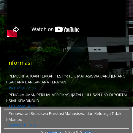
Informasi
PEMBERITAHUAN TERKAIT TES ProTEFL MAHASISWA BARU JENJANG
SARJANA DAN SARJANA TERAPAN
19/11/2020 - 21:17
PENGUMUMAN PERIHAL VERIFIKASI IJAZAH LULUSAN UNY DI PORTAL
SIVIL KEMDIKBUD
16/11/2020 - 9:19
Penawaran Beasiswa Prestasi Mahasiswa dari Keluarga Tidak
Mampu
12/09/2011 - 13:53
‹ previous
2 of 3
next ›